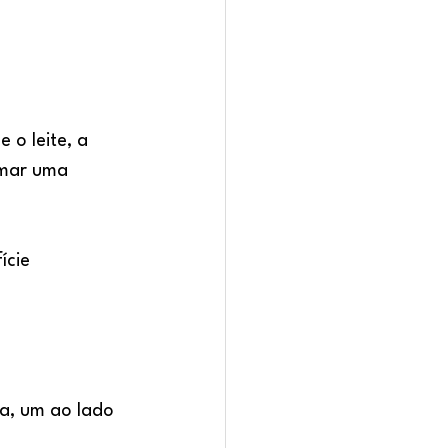
 o leite, a 
rmar uma 
cie 
a, um ao lado 