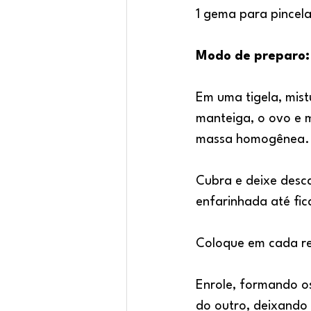
1 gema para pincela
Modo de preparo:
Em uma tigela, mistu
manteiga, o ovo e m
massa homogênea. S
Cubra e deixe desc
enfarinhada até fic
Coloque em cada re
Enrole, formando o
do outro, deixando 