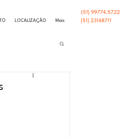
(51) 99774.5722
(51) 23148711
TO
LOCALIZAÇÃO
Mais
s