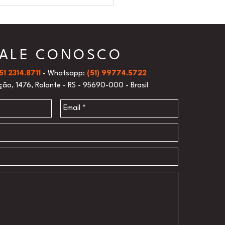
FALE CONOSCO
51 2314.8711
- Whatsapp:
(51) 99774.5722
ão, 1476, R
olante - RS -
95690-000 - Brasil